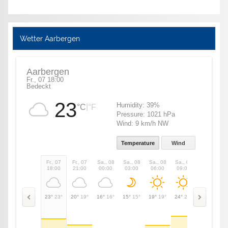
Wetter Aarbergen
Aarbergen
Fr., 07 18:00
Bedeckt
23
Humidity:
39%
|
°C
°F
Pressure:
1021 hPa
Wind:
9 km/h NW
Temperature
Wind
Fr., 07
Fr., 07
Sa., 08
Sa., 08
Sa., 08
Sa., 08
Sa., 08
18:00
21:00
00:00
03:00
06:00
09:00
12:00
23°
23°
20°
19°
16°
16°
15°
15°
19°
19°
24°
24°
28°
28°