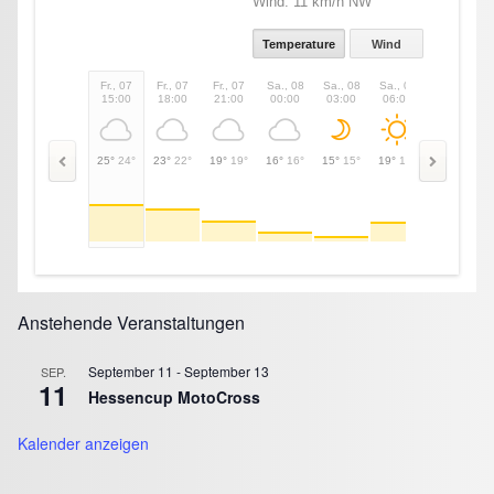
Wind:
11 km/h NW
Temperature
Wind
Fr., 07
Fr., 07
Fr., 07
Sa., 08
Sa., 08
Sa., 08
Sa., 08
15:00
18:00
21:00
00:00
03:00
06:00
09:00
25°
24°
23°
22°
19°
19°
16°
16°
15°
15°
19°
19°
24°
24°
Anstehende Veranstaltungen
September 11
-
September 13
SEP.
11
Hessencup MotoCross
Kalender anzeigen